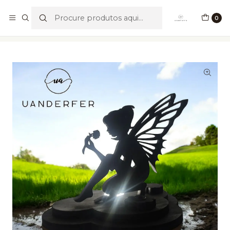
Portes Grátis para valores acima de €49,90
0
Início
Nossa Coleção
Iluminação
Fada Luz