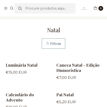
Portes Grátis para valores acima de €49,90
0
Início
Temáticos
Natal
Natal
Filtros
Luminária Natal
Caneca Natal - Edição
Humorística
€15,00 EUR
€7,00 EUR
Calendário do
Pai Natal
Advento
€5,20 EUR