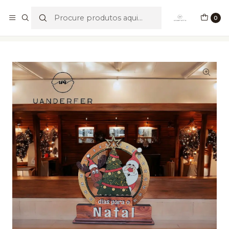
Portes Grátis para valores acima de €49,90
0
Início
Temáticos
Natal
Calendário do Advento