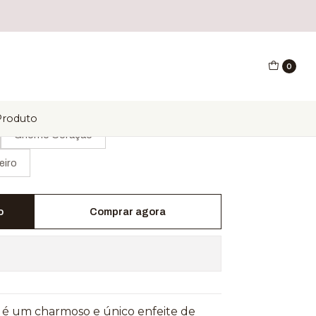
0
Produto
Gnomo Coração
eiro
o
Comprar agora
e é um charmoso e único enfeite de