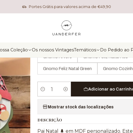
Início
Temáticos
Natal
Pai Natal
Portes Grátis para valores acima de €49,90
|
Pai Natal
MODELO
ossa Coleção
Os nossos Vintages
Temáticos
Do Pedido ao 
Gnomo Arvore
Gnomo Feliz Natal Red
Gnomo Feliz Natal Green
Gnomo Cozinh
Adicionar ao Carrinh
Quantidade
Mostrar stock das localizações
DESCRIÇÃO
Pai Natal 🌲 em MDF personalizado. Est