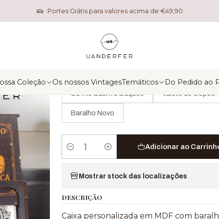
Início
Nossa Coleção
Personalizados
Caixa Baralho Cartas
Portes Grátis para valores acima de €49,90
|
Caixa Baralho Cartas
MODELO
ossa Coleção
Os nossos Vintages
Temáticos
Do Pedido ao 
Só me Saem é Duques
Valete de Copos
Baralho Novo
Adicionar ao Carrinh
Quantidade
Mostrar stock das localizações
DESCRIÇÃO
Caixa personalizada em MDF com baralho