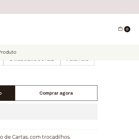
0
Produto
O meu trunfo é o Azar
Poker Alho
o
Comprar agora
 de Cartas, com trocadilhos.