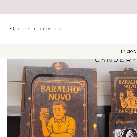
Início
N