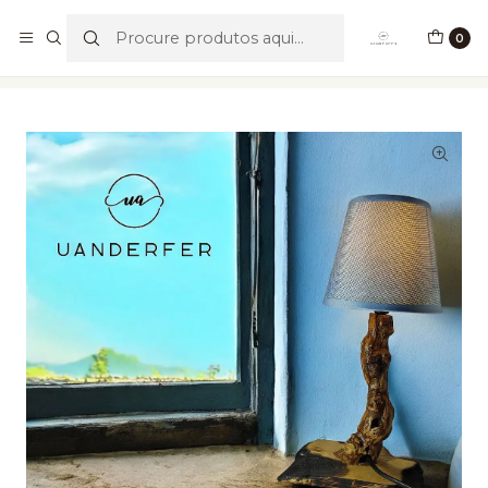
Portes Grátis para valores acima de €49,90
0
Início
Temáticos
Candeeiro Cogumelo III