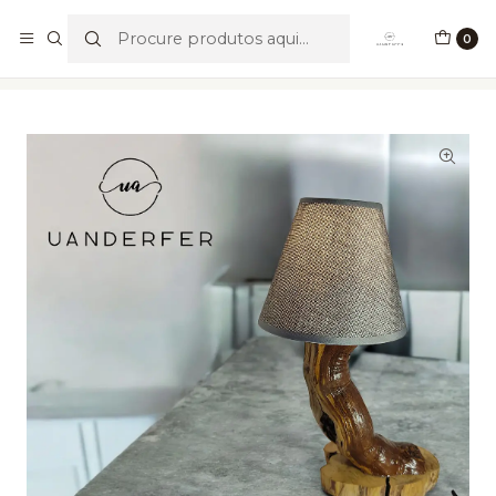
Portes Grátis para valores acima de €49,90
0
Início
Os nossos Vintages
Candeeiro Cogumelo II