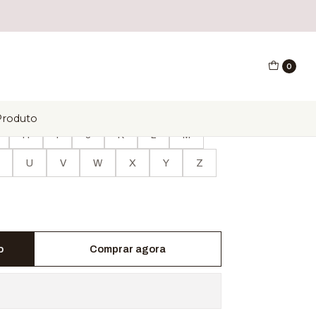
l
0
l
Produto
H
I
J
K
L
M
U
V
W
X
Y
Z
o
Comprar agora