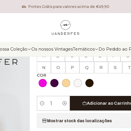
Início
Nossa Coleção
Personalizados
Suporte para telemóve
Portes Grátis para valores acima de €49,90
|
Suporte para telemóve
MODELO
ossa Coleção
Os nossos Vintages
Temáticos
Do Pedido ao 
A
B
C
D
E
F
G
N
O
P
Q
R
S
T
COR
Adicionar ao Carrinh
Quantidade
Mostrar stock das localizações