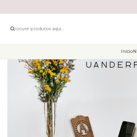
Início
N