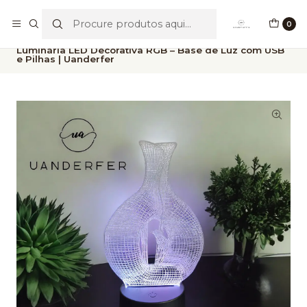
Portes Grátis para valores acima de €49,90
0
Início
Nossa Coleção
Decoração
Luminária LED Decorativa RGB – Base de Luz com USB
e Pilhas | Uanderfer